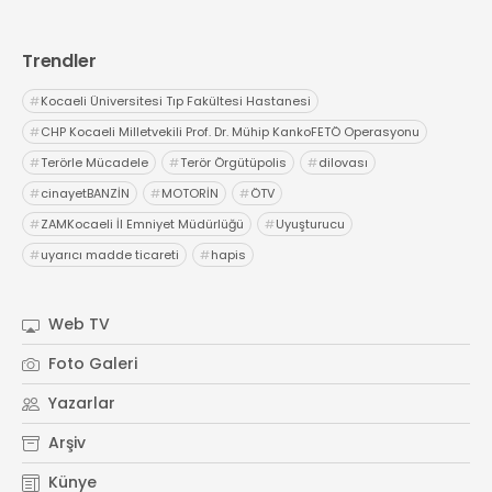
Trendler
#
Kocaeli Üniversitesi Tıp Fakültesi Hastanesi
#
CHP Kocaeli Milletvekili Prof. Dr. Mühip KankoFETÖ Operasyonu
#
Terörle Mücadele
#
Terör Örgütüpolis
#
dilovası
#
cinayetBANZİN
#
MOTORİN
#
ÖTV
#
ZAMKocaeli İl Emniyet Müdürlüğü
#
Uyuşturucu
#
uyarıcı madde ticareti
#
hapis
Web TV
Foto Galeri
Yazarlar
Arşiv
Künye