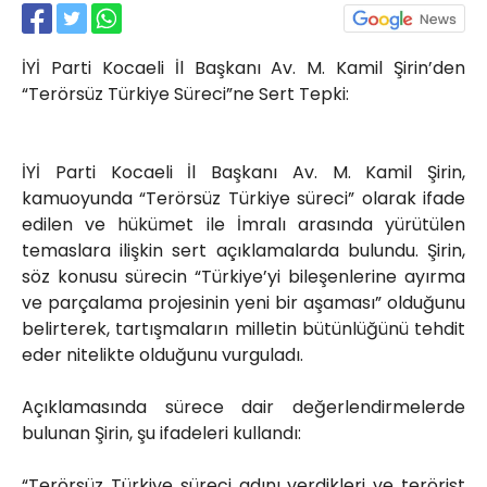
Röportajlar
Yahya Kaptan Mahallesi
İYİ Parti Kocaeli İl Başkanı Av. M. Kamil Şirin’den
Akkavaklar Caddesi No:17/4 İzmit-
KOCAELİ
“Terörsüz Türkiye Süreci”ne Sert Tepki:
kocaelisokak@gmail.com
İYİ Parti Kocaeli İl Başkanı Av. M. Kamil Şirin,
kamuoyunda “Terörsüz Türkiye süreci” olarak ifade
edilen ve hükümet ile İmralı arasında yürütülen
temaslara ilişkin sert açıklamalarda bulundu. Şirin,
söz konusu sürecin “Türkiye’yi bileşenlerine ayırma
ve parçalama projesinin yeni bir aşaması” olduğunu
belirterek, tartışmaların milletin bütünlüğünü tehdit
eder nitelikte olduğunu vurguladı.
Açıklamasında sürece dair değerlendirmelerde
bulunan Şirin, şu ifadeleri kullandı:
“Terörsüz Türkiye süreci adını verdikleri ve terörist