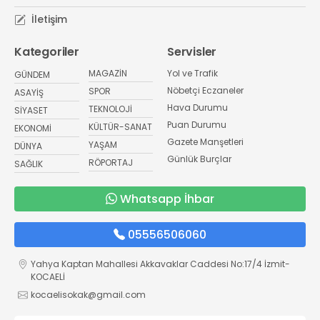
İletişim
Kategoriler
Servisler
MAGAZİN
Yol ve Trafik
GÜNDEM
Nöbetçi Eczaneler
SPOR
ASAYİŞ
Hava Durumu
TEKNOLOJİ
SİYASET
Puan Durumu
KÜLTÜR-SANAT
EKONOMİ
Gazete Manşetleri
YAŞAM
DÜNYA
Günlük Burçlar
RÖPORTAJ
SAĞLIK
Whatsapp İhbar
05556506060
Yahya Kaptan Mahallesi Akkavaklar Caddesi No:17/4 İzmit-
KOCAELİ
kocaelisokak@gmail.com