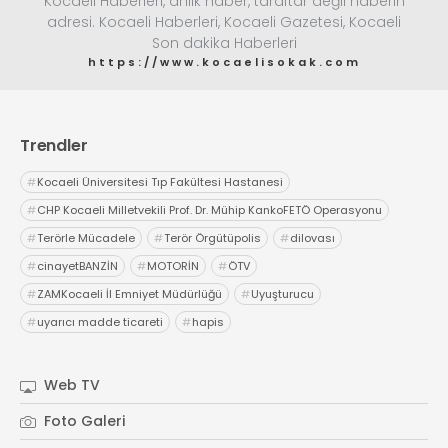
Kocaeli Haberleri, anlık haber, taraftar değil haberin
adresi. Kocaeli Haberleri, Kocaeli Gazetesi, Kocaeli
Son dakika Haberleri
https://www.kocaelisokak.com
Trendler
#
Kocaeli Üniversitesi Tıp Fakültesi Hastanesi
#
CHP Kocaeli Milletvekili Prof. Dr. Mühip KankoFETÖ Operasyonu
#
Terörle Mücadele
#
Terör Örgütüpolis
#
dilovası
#
cinayetBANZİN
#
MOTORİN
#
ÖTV
#
ZAMKocaeli İl Emniyet Müdürlüğü
#
Uyuşturucu
#
uyarıcı madde ticareti
#
hapis
Web TV
Foto Galeri