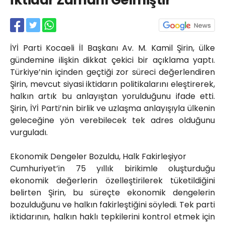
İktidar Zamanı Gelmiştir
Röportajlar
Yahya Kaptan Mahallesi
Akkavaklar Caddesi No:17/4 İzmit-
KOCAELİ
İYİ Parti Kocaeli İl Başkanı Av. M. Kamil Şirin, ülke
kocaelisokak@gmail.com
gündemine ilişkin dikkat çekici bir açıklama yaptı.
Türkiye’nin içinden geçtiği zor süreci değerlendiren
Şirin, mevcut siyasi iktidarın politikalarını eleştirerek,
halkın artık bu anlayıştan yorulduğunu ifade etti.
Şirin, İYİ Parti’nin birlik ve uzlaşma anlayışıyla ülkenin
geleceğine yön verebilecek tek adres olduğunu
vurguladı.
Ekonomik Dengeler Bozuldu, Halk Fakirleşiyor
Cumhuriyet’in 75 yıllık birikimle oluşturduğu
ekonomik değerlerin özelleştirilerek tüketildiğini
belirten Şirin, bu süreçte ekonomik dengelerin
bozulduğunu ve halkın fakirleştiğini söyledi. Tek parti
iktidarının, halkın haklı tepkilerini kontrol etmek için