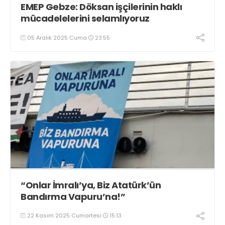
EMEP Gebze: Döksan işçilerinin haklı
mücadelelerini selamlıyoruz
05 Aralık 2025 Cuma
23:55
“Onlar İmralı’ya, Biz Atatürk’ün
Bandırma Vapuru’na!”
22 Kasım 2025 Cumartesi
15:13