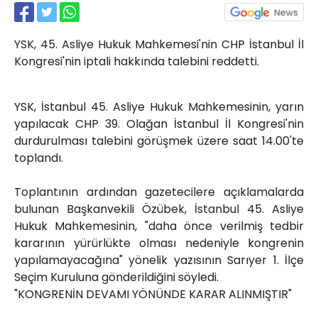
Röportajlar
Yahya Kaptan Mahallesi
YSK, 45. Asliye Hukuk Mahkemesi'nin CHP İstanbul İl
Akkavaklar Caddesi No:17/4 İzmit-
KOCAELİ
Kongresi'nin iptali hakkında talebini reddetti.
kocaelisokak@gmail.com
YSK, İstanbul 45. Asliye Hukuk Mahkemesinin, yarın
yapılacak CHP 39. Olağan İstanbul İl Kongresi'nin
durdurulması talebini görüşmek üzere saat 14.00'te
toplandı.
Toplantının ardından gazetecilere açıklamalarda
bulunan Başkanvekili Özübek, İstanbul 45. Asliye
Hukuk Mahkemesinin, "daha önce verilmiş tedbir
kararının yürürlükte olması nedeniyle kongrenin
yapılamayacağına" yönelik yazısının Sarıyer 1. İlçe
Seçim Kuruluna gönderildiğini söyledi.
"KONGRENİN DEVAMI YÖNÜNDE KARAR ALINMIŞTIR"