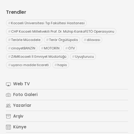
Trendler
#
Kocaeli Üniversitesi Tıp Fakültesi Hastanesi
#
CHP Kocaeli Milletvekili Prof. Dr. Mühip KankoFETÖ Operasyonu
#
Terörle Mücadele
#
Terör Örgütüpolis
#
dilovası
#
cinayetBANZİN
#
MOTORİN
#
ÖTV
#
ZAMKocaeli İl Emniyet Müdürlüğü
#
Uyuşturucu
#
uyarıcı madde ticareti
#
hapis
Web TV
Foto Galeri
Yazarlar
Arşiv
Künye