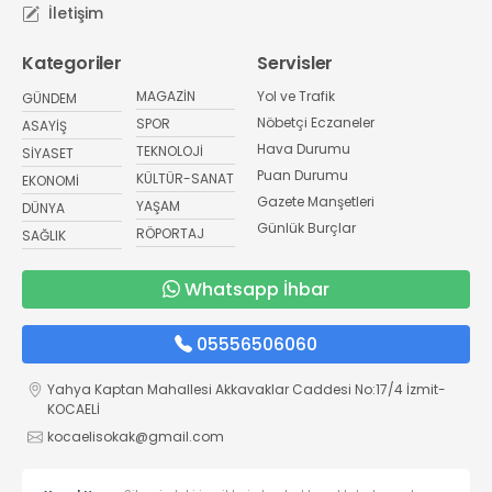
İletişim
Kategoriler
Servisler
MAGAZİN
Yol ve Trafik
GÜNDEM
Nöbetçi Eczaneler
SPOR
ASAYİŞ
Hava Durumu
TEKNOLOJİ
SİYASET
Puan Durumu
KÜLTÜR-SANAT
EKONOMİ
Gazete Manşetleri
YAŞAM
DÜNYA
Günlük Burçlar
RÖPORTAJ
SAĞLIK
Whatsapp İhbar
05556506060
Yahya Kaptan Mahallesi Akkavaklar Caddesi No:17/4 İzmit-
KOCAELİ
kocaelisokak@gmail.com