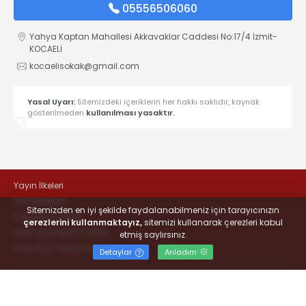
05556506060
Yahya Kaptan Mahallesi Akkavaklar Caddesi No:17/4 İzmit-
KOCAELİ
kocaelisokak@gmail.com
Yasal Uyarı:
Sitemizdeki içeriklerin her hakkı saklıdır, kaynak
gösterilmeden
kullanılması yasaktır.
Yayın İlkeleri
Veri Politikası
Sitemizden en iyi şekilde faydalanabilmeniz için tarayıcınızın
Kullanım Şartları
çerezlerini kullanmaktayız,
sitemizi kullanarak çerezleri kabul
KVKK Aydınlatma Metni
etmiş saylırsınız.
KVKK Bilgi Talep Formu
Detaylar
Anladım
© 2022
#KOCAELİSOKAK - Hayatta Haber Var
- Tüm hakları
saklıdır.