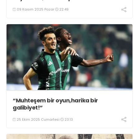
09 Kasım 2025 Pazar
22:49
“Muhteşem bir oyun,harika bir
galibiyet!”
25 Ekim 2025 Cumartesi
23:13