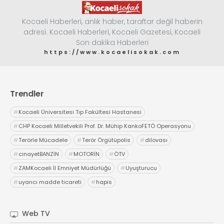
Kocaeli Haberleri, anlık haber, taraftar değil haberin
adresi. Kocaeli Haberleri, Kocaeli Gazetesi, Kocaeli
Son dakika Haberleri
https://www.kocaelisokak.com
Trendler
#
Kocaeli Üniversitesi Tıp Fakültesi Hastanesi
#
CHP Kocaeli Milletvekili Prof. Dr. Mühip KankoFETÖ Operasyonu
#
Terörle Mücadele
#
Terör Örgütüpolis
#
dilovası
#
cinayetBANZİN
#
MOTORİN
#
ÖTV
#
ZAMKocaeli İl Emniyet Müdürlüğü
#
Uyuşturucu
#
uyarıcı madde ticareti
#
hapis
Web TV