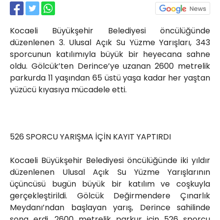
Röportajlar
Yahya Kaptan Mahallesi
Kocaeli Büyükşehir Belediyesi öncülüğünde
Akkavaklar Caddesi No:17/4 İzmit-
KOCAELİ
düzenlenen 3. Ulusal Açık Su Yüzme Yarışları, 343
sporcunun katılımıyla büyük bir heyecana sahne
kocaelisokak@gmail.com
oldu. Gölcük’ten Derince’ye uzanan 2600 metrelik
parkurda 11 yaşından 65 üstü yaşa kadar her yaştan
yüzücü kıyasıya mücadele etti.
526 SPORCU YARIŞMA İÇİN KAYIT YAPTIRDI
Kocaeli Büyükşehir Belediyesi öncülüğünde iki yıldır
düzenlenen Ulusal Açık Su Yüzme Yarışlarının
üçüncüsü bugün büyük bir katılım ve coşkuyla
gerçekleştirildi. Gölcük Değirmendere Çınarlık
Meydanı’ndan başlayan yarış, Derince sahilinde
sona erdi. 2600 metrelik parkur için 526 sporcu