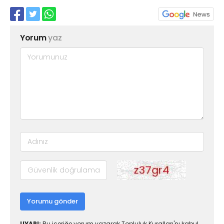
Yorum
yaz
Yorumu gönder
UYARI:
Bu içeriğe yorum yazarak Topluluk Kuralları'nı kabul