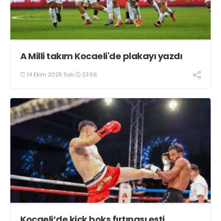
A Milli takım Kocaeli'de plakayı yazdı
14 Ekim 2025 Salı
23:56
Kocaeli’de kick boks fırtınası esti