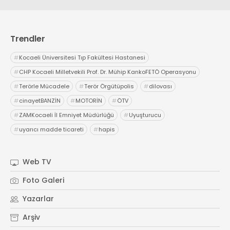
Trendler
#
Kocaeli Üniversitesi Tıp Fakültesi Hastanesi
#
CHP Kocaeli Milletvekili Prof. Dr. Mühip KankoFETÖ Operasyonu
#
Terörle Mücadele
#
Terör Örgütüpolis
#
dilovası
#
cinayetBANZİN
#
MOTORİN
#
ÖTV
#
ZAMKocaeli İl Emniyet Müdürlüğü
#
Uyuşturucu
#
uyarıcı madde ticareti
#
hapis
Web TV
Foto Galeri
Yazarlar
Arşiv