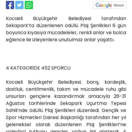
Röportajlar
Yahya Kaptan Mahallesi
Kocaeli Büyükşehir Belediyesi tarafından
Akkavaklar Caddesi No:17/4 İzmit-
KOCAELİ
Sekapark’ta düzenlenen ödüllü Plaj Şenlikleri 6 gün
boyunca kıyasıya mücadeleler, renkli anlar ve bolca
kocaelisokak@gmail.com
eğlence ile izleyenlere unutulmaz anlar yaşattı.
4 KATEGORİDE 452 SPORCU
Kocaeli Büyükşehir Belediyesi; barış, kardeşlik,
dostluk, centilmenlik, takım ve mücadele ruhu gibi
unsurları gençlere kazandırmak amacıyla 26-31
Ağustos tarihlerinde Sekapark Uçurtma Tepesi
Sahili’nde ödüllü Plaj Şenlikleri düzenledi. Gençlik ve
Spor Hizmetleri Dairesi Başkanlığı tarafından her yıl
geleneksel olarak düzenlenen Plaj Şenlikleri’ne
voleybol tutkunu gençler yoğun ilgi gösterdi. 4