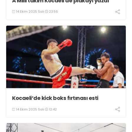
A Milli takım Kocaeli'de plakayı yazdı
14 Ekim 2025 Salı
23:56
Kocaeli’de kick boks fırtınası esti
14 Ekim 2025 Salı
12:42