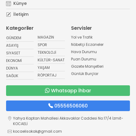
Künye
İletişim
Kategoriler
Servisler
MAGAZİN
Yol ve Trafik
GÜNDEM
Nöbetçi Eczaneler
SPOR
ASAYİŞ
Hava Durumu
TEKNOLOJİ
SİYASET
Puan Durumu
KÜLTÜR-SANAT
EKONOMİ
Gazete Manşetleri
YAŞAM
DÜNYA
Günlük Burçlar
RÖPORTAJ
SAĞLIK
Whatsapp İhbar
05556506060
Yahya Kaptan Mahallesi Akkavaklar Caddesi No:17/4 İzmit-
KOCAELİ
kocaelisokak@gmail.com