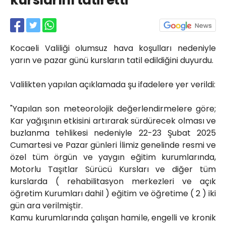
kurslarını tatil etti
Röportajlar
Yahya Kaptan Mahallesi
Akkavaklar Caddesi No:17/4 İzmit-
KOCAELİ
Kocaeli Valiliği olumsuz hava koşulları nedeniyle
kocaelisokak@gmail.com
yarın ve pazar günü kursların tatil edildiğini duyurdu.
Valilikten yapılan açıklamada şu ifadelere yer verildi:
"Yapılan son meteorolojik değerlendirmelere göre;
Kar yağışının etkisini artırarak sürdürecek olması ve
buzlanma tehlikesi nedeniyle 22-23 Şubat 2025
Cumartesi ve Pazar günleri İlimiz genelinde resmi ve
özel tüm örgün ve yaygın eğitim kurumlarında,
Motorlu Taşıtlar Sürücü Kursları ve diğer tüm
kurslarda ( rehabilitasyon merkezleri ve açık
öğretim Kurumları dahil ) eğitim ve öğretime ( 2 ) iki
gün ara verilmiştir.
Kamu kurumlarında çalışan hamile, engelli ve kronik