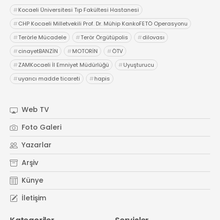
#
Kocaeli Üniversitesi Tıp Fakültesi Hastanesi
#
CHP Kocaeli Milletvekili Prof. Dr. Mühip KankoFETÖ Operasyonu
#
Terörle Mücadele
#
Terör Örgütüpolis
#
dilovası
#
cinayetBANZİN
#
MOTORİN
#
ÖTV
#
ZAMKocaeli İl Emniyet Müdürlüğü
#
Uyuşturucu
#
uyarıcı madde ticareti
#
hapis
Web TV
Foto Galeri
Yazarlar
Arşiv
Künye
İletişim