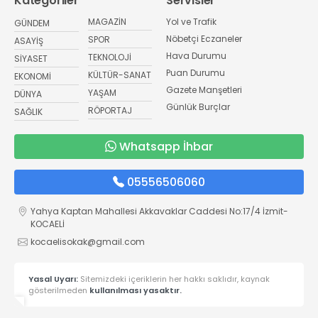
Kategoriler
Servisler
MAGAZİN
Yol ve Trafik
GÜNDEM
Nöbetçi Eczaneler
SPOR
ASAYİŞ
Hava Durumu
TEKNOLOJİ
SİYASET
Puan Durumu
KÜLTÜR-SANAT
EKONOMİ
Gazete Manşetleri
YAŞAM
DÜNYA
Günlük Burçlar
RÖPORTAJ
SAĞLIK
Whatsapp İhbar
05556506060
Yahya Kaptan Mahallesi Akkavaklar Caddesi No:17/4 İzmit-
KOCAELİ
kocaelisokak@gmail.com
Yasal Uyarı:
Sitemizdeki içeriklerin her hakkı saklıdır, kaynak
gösterilmeden
kullanılması yasaktır.