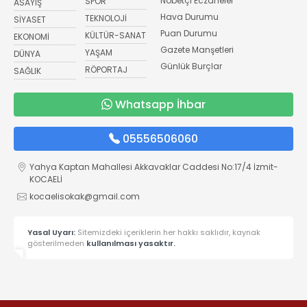
Nöbetçi Eczaneler
SPOR
ASAYİŞ
Hava Durumu
TEKNOLOJİ
SİYASET
Puan Durumu
KÜLTÜR-SANAT
EKONOMİ
Gazete Manşetleri
YAŞAM
DÜNYA
Günlük Burçlar
RÖPORTAJ
SAĞLIK
Whatsapp İhbar
05556506060
Yahya Kaptan Mahallesi Akkavaklar Caddesi No:17/4 İzmit-
KOCAELİ
kocaelisokak@gmail.com
Yasal Uyarı:
Sitemizdeki içeriklerin her hakkı saklıdır, kaynak
gösterilmeden
kullanılması yasaktır.