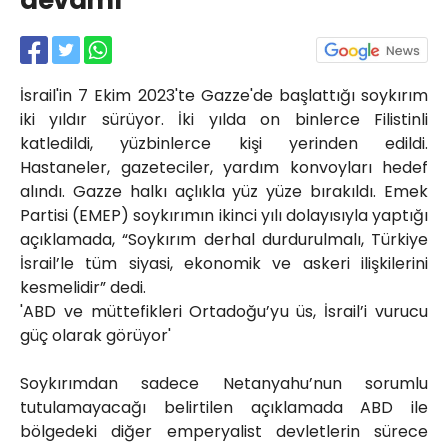
devamı
Röportajlar
Yahya Kaptan Mahallesi
Akkavaklar Caddesi No:17/4 İzmit-
KOCAELİ
İsrail'in 7 Ekim 2023'te Gazze'de başlattığı soykırım
kocaelisokak@gmail.com
iki yıldır sürüyor. İki yılda on binlerce Filistinli
katledildi, yüzbinlerce kişi yerinden edildi.
Hastaneler, gazeteciler, yardım konvoyları hedef
alındı. Gazze halkı açlıkla yüz yüze bırakıldı. Emek
Partisi (EMEP) soykırımın ikinci yılı dolayısıyla yaptığı
açıklamada, “Soykırım derhal durdurulmalı, Türkiye
İsrail’le tüm siyasi, ekonomik ve askeri ilişkilerini
kesmelidir” dedi.
'ABD ve müttefikleri Ortadoğu’yu üs, İsrail’i vurucu
güç olarak görüyor'
Soykırımdan sadece Netanyahu’nun sorumlu
tutulamayacağı belirtilen açıklamada ABD ile
bölgedeki diğer emperyalist devletlerin sürece