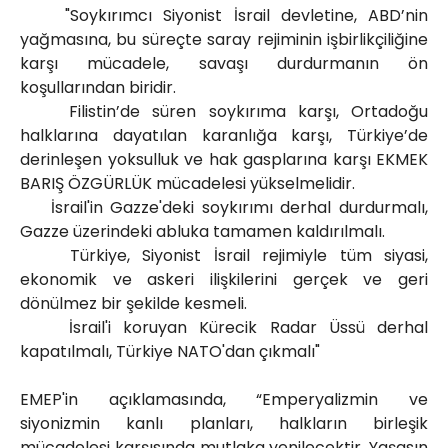
"Soykırımcı Siyonist İsrail devletine, ABD’nin
yağmasına, bu süreçte saray rejiminin işbirlikçiliğine
karşı mücadele, savaşı durdurmanın ön
koşullarından biridir.
Filistin’de süren soykırıma karşı, Ortadoğu
halklarına dayatılan karanlığa karşı, Türkiye’de
derinleşen yoksulluk ve hak gasplarına karşı EKMEK
BARIŞ ÖZGÜRLÜK mücadelesi yükselmelidir.
İsrail'in Gazze'deki soykırımı derhal durdurmalı,
Gazze üzerindeki abluka tamamen kaldırılmalı.
Türkiye, Siyonist İsrail rejimiyle tüm siyasi,
ekonomik ve askeri ilişkilerini gerçek ve geri
dönülmez bir şekilde kesmeli.
İsrail'i koruyan Kürecik Radar Üssü derhal
kapatılmalı, Türkiye NATO'dan çıkmalı"
EMEP'in açıklamasında, “Emperyalizmin ve
siyonizmin kanlı planları, halkların birleşik
mücadelesi karşısında mutlaka yenilecektir. Yaşasın