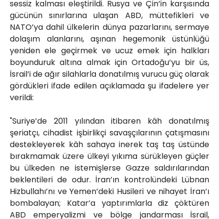
sessiz kalması eleştirildi. Rusya ve Çin’in karşısında
gücünün sınırlarına ulaşan ABD, müttefikleri ve
NATO’ya dahil ülkelerin dünya pazarlarını, sermaye
dolaşım alanlarını, aşınan hegemonik üstünlüğü
yeniden ele geçirmek ve ucuz emek için halkları
boyunduruk altına almak için Ortadoğu’yu bir üs,
İsrail’i de ağır silahlarla donatılmış vurucu güç olarak
gördükleri ifade edilen açıklamada şu ifadelere yer
verildi:
"Suriye’de 2011 yılından itibaren kâh donatılmış
şeriatçı, cihadist işbirlikçi savaşçılarının çatışmasını
destekleyerek kâh sahaya inerek taş taş üstünde
bırakmamak üzere ülkeyi yıkıma sürükleyen güçler
bu ülkeden ne istemişlerse Gazze saldırılarından
beklentileri de odur. İran’ın kontrolündeki Lübnan
Hizbullahı’nı ve Yemen’deki Husileri ve nihayet İran’ı
bombalayan; Katar’a yaptırımlarla diz çöktüren
ABD emperyalizmi ve bölge jandarması İsrail,