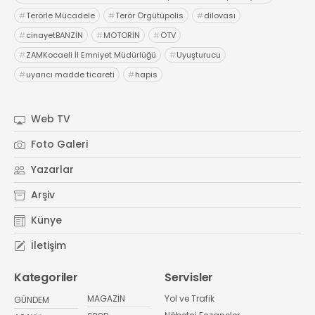
#
Terörle Mücadele
#
Terör Örgütüpolis
#
dilovası
#
cinayetBANZİN
#
MOTORİN
#
ÖTV
#
ZAMKocaeli İl Emniyet Müdürlüğü
#
Uyuşturucu
#
uyarıcı madde ticareti
#
hapis
Web TV
Foto Galeri
Yazarlar
Arşiv
Künye
İletişim
Kategoriler
Servisler
MAGAZİN
Yol ve Trafik
GÜNDEM