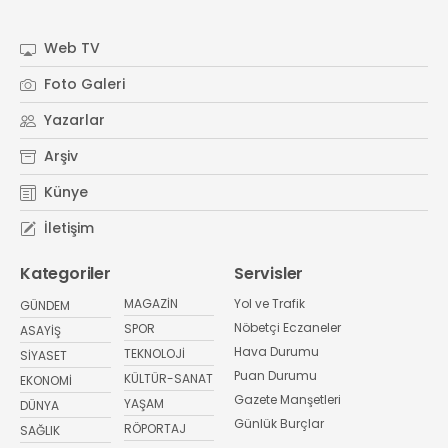
Web TV
Foto Galeri
Yazarlar
Arşiv
Künye
İletişim
Kategoriler
Servisler
MAGAZİN
Yol ve Trafik
GÜNDEM
Nöbetçi Eczaneler
SPOR
ASAYİŞ
Hava Durumu
TEKNOLOJİ
SİYASET
Puan Durumu
KÜLTÜR-SANAT
EKONOMİ
Gazete Manşetleri
YAŞAM
DÜNYA
Günlük Burçlar
RÖPORTAJ
SAĞLIK