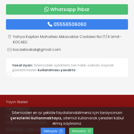
Whatsapp İhbar
05556506060
Yahya Kaptan Mahallesi Akkavaklar Caddesi No:17/4 İzmit-
KOCAELİ
kocaelisokak@gmail.com
Yasal Uyarı:
Sitemizdeki içeriklerin her hakkı saklıdır, kaynak
gösterilmeden
kullanılması yasaktır.
Yayın İlkeleri
Veri Politikası
Sitemizden en iyi şekilde faydalanabilmeniz için tarayıcınızın
Kullanım Şartları
çerezlerini kullanmaktayız,
sitemizi kullanarak çerezleri kabul
KVKK Aydınlatma Metni
etmiş saylırsınız.
KVKK Bilgi Talep Formu
Detaylar
Anladım