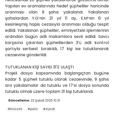
Yapılan ev aramalarında hedef şüpheliler haricinde
aranması olan 9 şahıs yakalandı. Yakalanan
şahıslardan Y.G’nin 21 yıl 11 ay, E.M’nin 6 yıl
kesinleşmiş hapis cezasıyla aranması olduğu tespit
edildi. Yakalanan şüpheliler, emniyetteki işlemlerinin
ardından bugün adli makamlara sevk edildi. Savcı
karşısına çıkarılan şüphelilerden 3’ü adli kontrol
şartıyla serbest bırakıldı, 17 kişi ise tutuklanarak
cezaevine gönderildi.
TUTUKLANAN KİŞİ SAYISI 31'E ULAŞTI
Projeli dosya kapsamında başlangıçtan bugüne
kadar 5 şüpheli tutuklu olarak cezaevinde, 9 şahıs
ara yakalamalar da tutuklu ve 17’si dosya sonunda
tutuklu olmak üzere toplam 31 kişi tutuklandı.
Güncelleme:
22 Şubat 2025 10:31
#hırsızlık
#polis
#ziynet