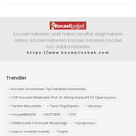
Kocaeli Haberleri, anlık haber, taraftar değil haberin
adresi. Kocaeli Haberleri, Kocaeli Gazetesi, Kocaeli
Son dakika Haberleri
https://www.kocaelisokak.com
Trendler
#
Kocaeli Üniversitesi Tıp Fakültesi Hastanesi
#
CHP Kocaeli Milletvekili Prof. Dr. Mühip KankoFETÖ Operasyonu
#
Terörle Mücadele
#
Terör Örgütüpolis
#
dilovası
#
cinayetBANZİN
#
MOTORİN
#
ÖTV
#
ZAMKocaeli İl Emniyet Müdürlüğü
#
Uyuşturucu
#
uyarıcı madde ticareti
#
hapis