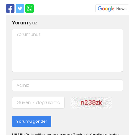
Yorum
yaz
Yorumu gönder
UYARI:
Bu içeriğe yorum yazarak Topluluk Kuralları'nı kabul