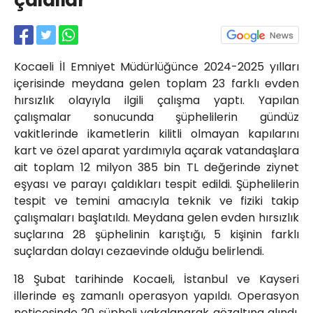
çaldılar
Röportajlar
Yahya Kaptan Mahallesi
Akkavaklar Caddesi No:17/4 İzmit-
KOCAELİ
Kocaeli İl Emniyet Müdürlüğünce 2024-2025 yılları
kocaelisokak@gmail.com
içerisinde meydana gelen toplam 23 farklı evden
hırsızlık olayıyla ilgili çalışma yaptı. Yapılan
çalışmalar sonucunda şüphelilerin gündüz
vakitlerinde ikametlerin kilitli olmayan kapılarını
kart ve özel aparat yardımıyla açarak vatandaşlara
ait toplam 12 milyon 385 bin TL değerinde ziynet
eşyası ve parayı çaldıkları tespit edildi. Şüphelilerin
tespit ve temini amacıyla teknik ve fiziki takip
çalışmaları başlatıldı. Meydana gelen evden hırsızlık
suçlarına 28 şüphelinin karıştığı, 5 kişinin farklı
suçlardan dolayı cezaevinde olduğu belirlendi.
18 Şubat tarihinde Kocaeli, İstanbul ve Kayseri
illerinde eş zamanlı operasyon yapıldı. Operasyon
neticesinde 20 şüpheli yakalanarak gözaltına alındı.