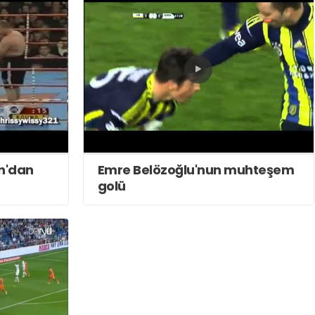
n'dan
Emre Belözoğlu'nun muhteşem
golü