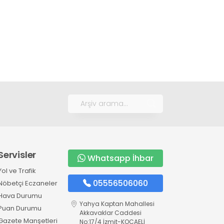
Servisler
Whatsapp İhbar
Yol ve Trafik
05556506060
Nöbetçi Eczaneler
Hava Durumu
Yahya Kaptan Mahallesi
Puan Durumu
Akkavaklar Caddesi
Gazete Manşetleri
No:17/4 İzmit-KOCAELİ