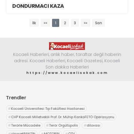
DONDURMACI KAZA
İlk
««
1
2
3
»»
Son
Kocaeli Haberleri, anlık haber, taraftar değil haberin
adresi. Kocaeli Haberleri, Kocaeli Gazetesi, Kocaeli
Son dakika Haberleri
https://www.kocaelisokak.com
Trendler
#
Kocaeli Üniversitesi Tıp Fakültesi Hastanesi
#
CHP Kocaeli Milletvekili Prof. Dr. Mühip KankoFETÖ Operasyonu
#
Terörle Mücadele
#
Terör Örgütüpolis
#
dilovası
#
cinayetBANZİN
#
MOTORİN
#
ÖTV