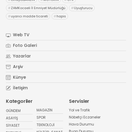
#
ZAMKocaeli İl Emniyet Müdürlüğü
#
Uyuşturucu
#
uyarıcı madde ticareti
#
hapis
Web TV
Foto Galeri
Yazarlar
Arşiv
Künye
İletişim
Kategoriler
Servisler
MAGAZİN
Yol ve Trafik
GÜNDEM
Nöbetçi Eczaneler
SPOR
ASAYİŞ
Hava Durumu
TEKNOLOJİ
SİYASET
Puan Durumu