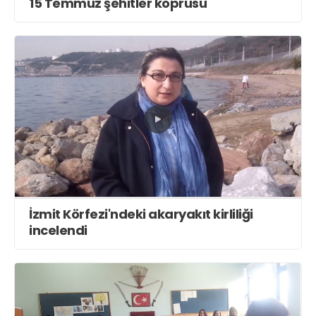
15 Temmuz şehitler köprüsü
İzmit Körfezi'ndeki akaryakıt kirliliği
incelendi