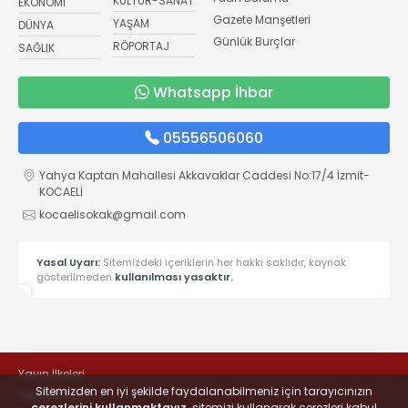
KÜLTÜR-SANAT
EKONOMİ
Gazete Manşetleri
YAŞAM
DÜNYA
Günlük Burçlar
RÖPORTAJ
SAĞLIK
Whatsapp İhbar
05556506060
Yahya Kaptan Mahallesi Akkavaklar Caddesi No:17/4 İzmit-
KOCAELİ
kocaelisokak@gmail.com
Yasal Uyarı:
Sitemizdeki içeriklerin her hakkı saklıdır, kaynak
gösterilmeden
kullanılması yasaktır.
Yayın İlkeleri
Sitemizden en iyi şekilde faydalanabilmeniz için tarayıcınızın
Veri Politikası
çerezlerini kullanmaktayız,
sitemizi kullanarak çerezleri kabul