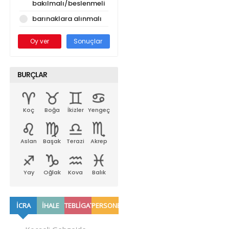
bakılmalı/beslenmeli
barınaklara alınmalı
Oy ver
Sonuçlar
BURÇLAR
Koç
Boğa
İkizler
Yengeç
Aslan
Başak
Terazi
Akrep
Yay
Oğlak
Kova
Balık