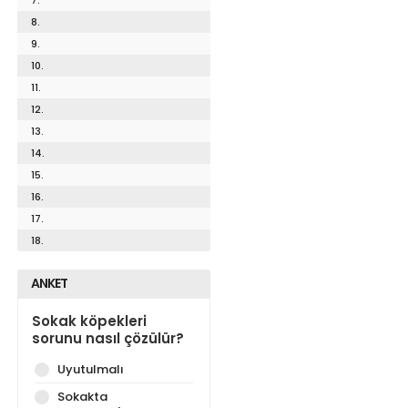
8.
9.
10.
11.
12.
13.
14.
15.
16.
17.
18.
ANKET
Sokak köpekleri
sorunu nasıl çözülür?
Uyutulmalı
Sokakta