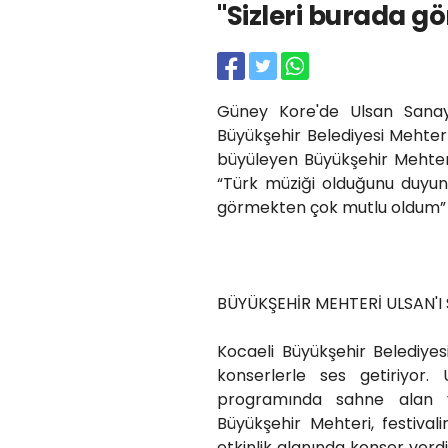
"Sizleri burada 
Güney Kore'de Ulsan Sanayi
Büyükşehir Belediyesi Mehter
büyüleyen Büyükşehir Mehter
“Türk müziği olduğunu duyun
görmekten çok mutlu oldum” 
BÜYÜKŞEHİR MEHTERİ ULSAN'I 
Kocaeli Büyükşehir Belediye
konserlerle ses getiriyor. 
programında sahne alan ve
Büyükşehir Mehteri, festival
etkinlik alanında konser verd