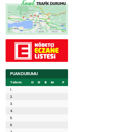
PUAN DURUMU
Takım
O
G
B
M
P
1.
2.
3.
4.
5.
6.
7.