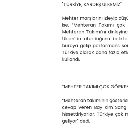
"TÜRKİYE, KARDEŞ ÜLKEMİZ"
Mehter marşlarını izleyip düş
ise, “Mehteran Takımı çok 
Mehteran Takımı'nı dinleyince
Ulsan’da oturduğunu belirt
buraya gelip performans serg
Türkiye olarak daha fazla etk
kullandı.
“MEHTER TAKIMI ÇOK GÖRKEM
“Mehteran takımının gösterisin
cevap veren Bay Kim Sang Gi
hissettiriyorlar. Türkiye çok 
geliyor" dedi.