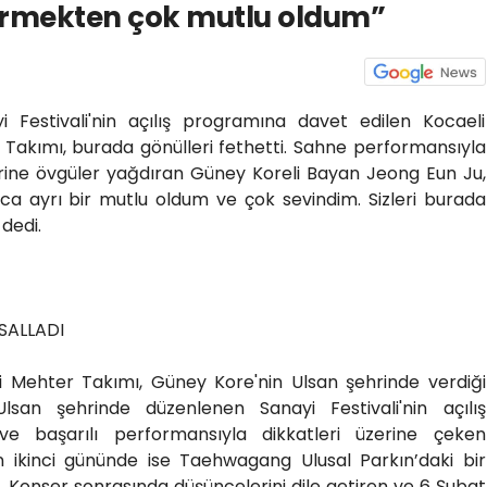
görmekten çok mutlu oldum”
 Festivali'nin açılış programına davet edilen Kocaeli
 Takımı, burada gönülleri fethetti. Sahne performansıyla
ine övgüler yağdıran Güney Koreli Bayan Jeong Eun Ju,
ca ayrı bir mutlu oldum ve çok sevindim. Sizleri burada
dedi.
SALLADI
si Mehter Takımı, Güney Kore'nin Ulsan şehrinde verdiği
Ulsan şehrinde düzenlenen Sanayi Festivali'nin açılış
 başarılı performansıyla dikkatleri üzerine çeken
in ikinci gününde ise Taehwagang Ulusal Parkın’daki bir
i. Konser sonrasında düşüncelerini dile getiren ve 6 Şubat