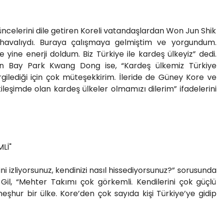
üncelerini dile getiren Koreli vatandaşlardan Won Jun Shik
havalıydı. Buraya çalışmaya gelmiştim ve yorgundum.
 yine enerji doldum. Biz Türkiye ile kardeş ülkeyiz” dedi.
en Bay Park Kwang Dong ise, “Kardeş ülkemiz Türkiye
ilediği için çok müteşekkirim. İleride de Güney Kore ve
ileşimde olan kardeş ülkeler olmamızı dilerim” ifadelerini
Lİ"
i izliyorsunuz, kendinizi nasıl hissediyorsunuz?” sorusunda
l, “Mehter Takımı çok görkemli. Kendilerini çok güçlü
meşhur bir ülke. Kore’den çok sayıda kişi Türkiye’ye gidip