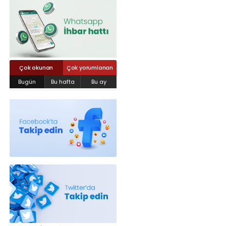
Röportajlar
Yahya Kaptan Mahallesi Akkavaklar
Caddesi No:17/4 İzmit-KOCAELİ
kocaelisokak@gmail.com
Çok okunan
Çok yorumlanan
Bugün
Bu hafta
Bu ay