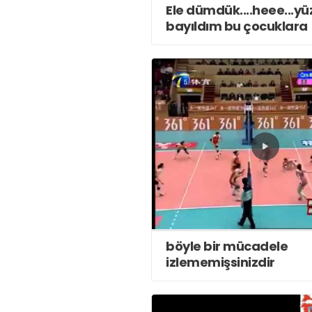
Ele dümdük....heee...yüz
bayıldım bu çocuklara
böyle bir mücadele
izlememişsinizdir