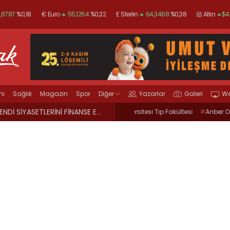
,6787
%0,18
€ Euro
55,1254
%0,32
£ Sterlin
64,3468
%0,38
Altın
$4
Gümüş
97,48
%3,57
mi
Sağlık
Magazin
Spor
Diğer
Yazarlar
Galeri
We
 geçitler, kadına şiddete karşı “turuncu” renkle aydınlatıldı;
12:39
Kocaeli için fırtına uyarısı
#
Kocaeli Üniversitesi Tıp Fakültesi
#
Anber Onar
#
sanatçı
Hastanesi
#
CHP Kocaeli Milletvekili Prof.
Rooms GaleriKOCAEL
Dr. Mühip KankoFETÖ Operasyonu
#
UYARIKocaeli
#
Terörle Mücadele
#
Terör Örgütüpolis
#
MARMARAKAF
#
Ko
#
dilovası
#
cinayetBANZİN
#
MOTORİN
#
Kocaeli Büyükşehir Bele
#
ÖTV
#
ZAMKocaeli İl Emniyet
#
kocaeli
#
okul
Müdürlüğü
#
Uyuşturucu
#
uyarıcı
Mühendisleri Odası Kocaeli Şu
madde ticareti
#
hapisSıfır Atık Yönetim
#
İstanbul Yapı FuarıT
Sistemi
#
Sıfır Atık
#
etkinlik
#
Kandıra
#
Nicome
#
organizasyonKOCAELİ
#
POLİS
#
Sardala KoyuR
#
CİNAYET
#
Ramazan Bayra