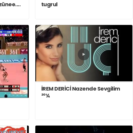
ünee....
tugrul
İREM DERİCİ Nazende Sevgilim
²°¼