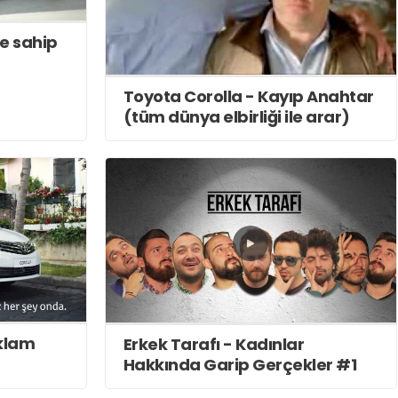
je sahip
Toyota Corolla - Kayıp Anahtar
(tüm dünya elbirliği ile arar)
eklam
Erkek Tarafı - Kadınlar
Hakkında Garip Gerçekler #1