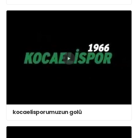
kocaelisporumuzun golü