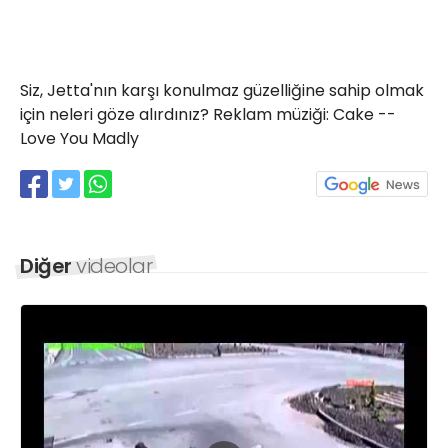
Röportajlar
Yahya Kaptan Mahallesi
Akkavaklar Caddesi No:17/4 İzmit-
KOCAELİ
Siz, Jetta'nın karşı konulmaz güzelliğine sahip olmak
için neleri göze alırdınız? Reklam müziği: Cake --
kocaelisokak@gmail.com
Love You Madly
Diğer
videolar