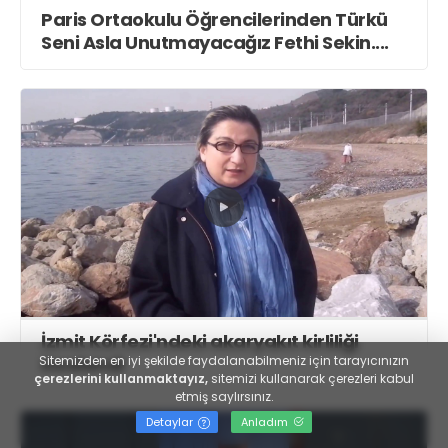
Paris Ortaokulu Öğrencilerinden Türkü
Seni Asla Unutmayacağız Fethi Sekin....
İzmit Körfezi'ndeki akaryakıt kirliliği
Sitemizden en iyi şekilde faydalanabilmeniz için tarayıcınızın
incelendi
çerezlerini kullanmaktayız,
sitemizi kullanarak çerezleri kabul
etmiş saylırsınız.
Detaylar
Anladım