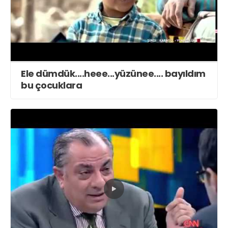
Ele dümdük....heee...yüzünee.... bayıldım
bu çocuklara