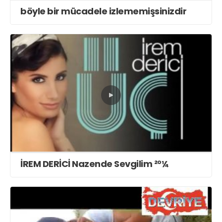
böyle bir mücadele izlememişsinizdir
İREM DERİCİ Nazende Sevgilim ²°¼